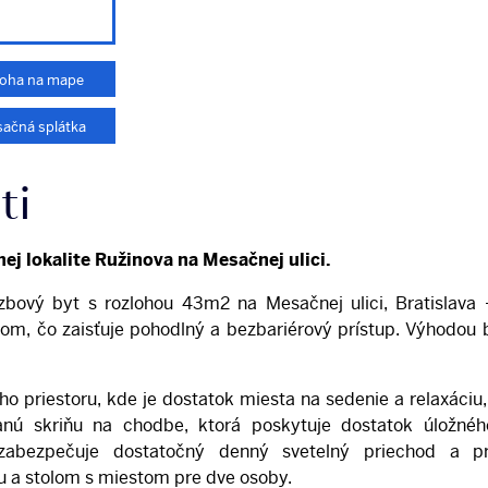
loha na mape
ačná splátka
ti
ej lokalite Ružinova na Mesačnej ulici.
zbový byt s rozlohou 43m2 na Mesačnej ulici, Bratislava
 čo zaisťuje pohodlný a bezbariérový prístup. Výhodou bytu
o priestoru, kde je dostatok miesta na sedenie a relaxáciu,
vanú skriňu na chodbe, ktorá poskytuje dostatok úložnéh
abezpečuje dostatočný denný svetelný priechod a p
u a stolom s miestom pre dve osoby.