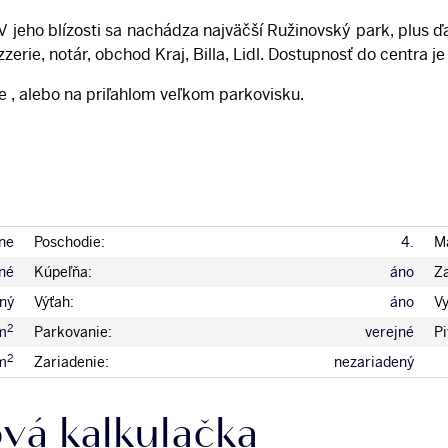
V jeho blízosti sa nachádza najväčší Ružinovský park, plus ď
izzerie, notár, obchod Kraj, Billa, Lidl. Dostupnosť do centra
e , alebo na priľahlom veľkom parkovisku.
ne
Poschodie:
4.
Ma
né
Kúpeľňa:
áno
Za
ný
Výťah:
áno
V
2
m
Parkovanie:
verejné
Pi
2
m
Zariadenie:
nezariadený
vá kalkulačka