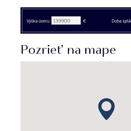
Výška úveru:
€
Doba splá
Pozrieť na mape