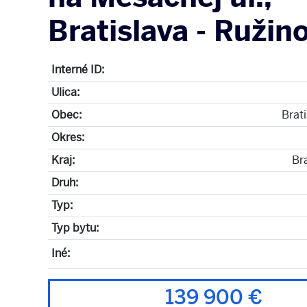
Bratislava - Ružin
Interné ID:
Ulica:
Obec:
Brat
Okres:
Kraj:
Bra
Druh:
Typ:
Typ bytu:
Iné:
139 900 €