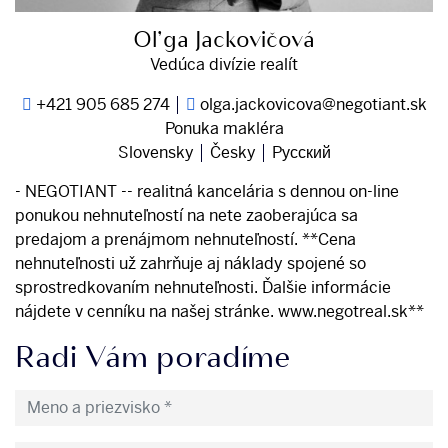
Oľga Jackovičová
Vedúca divízie realít
+421 905 685 274
olga.jackovicova@negotiant.sk
Ponuka makléra
Slovensky
Česky
Pусский
- NEGOTIANT -- realitná kancelária s dennou on-line
ponukou nehnuteľností na nete zaoberajúca sa
predajom a prenájmom nehnuteľností. **Cena
nehnuteľnosti už zahrňuje aj náklady spojené so
sprostredkovaním nehnuteľnosti. Ďalšie informácie
nájdete v cenníku na našej stránke. www.negotreal.sk**
Radi Vám poradíme