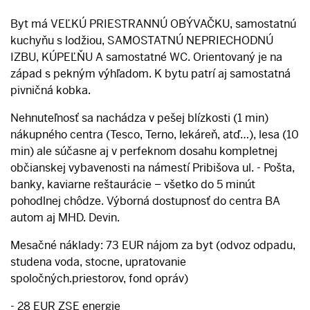
Byt má VEĽKÚ PRIESTRANNÚ OBÝVAČKU, samostatnú
kuchyňu s lodžiou, SAMOSTATNÚ NEPRIECHODNÚ
IZBU, KÚPEĽŇU A samostatné WC. Orientovaný je na
západ s pekným výhľadom. K bytu patrí aj samostatná
pivničná kobka.
Nehnuteľnosť sa nachádza v pešej blízkosti (1 min)
nákupného centra (Tesco, Terno, lekáreň, atď…), lesa (10
min) ale súčasne aj v perfeknom dosahu kompletnej
občianskej vybavenosti na námestí Pribišova ul. - Pošta,
banky, kaviarne reštaurácie – všetko do 5 minút
pohodlnej chôdze. Výborná dostupnosť do centra BA
autom aj MHD. Devin.
Mesačné náklady: 73 EUR nájom za byt (odvoz odpadu,
studena voda, stocne, upratovanie
spoločných.priestorov, fond opráv)
- 28 EUR ZSE energie