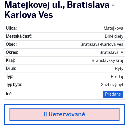
Matejkovej ul., Bratislava -
Karlova Ves
Ulica:
Matejkova
Mestská časť:
Dlhé diely
Obec:
Bratislava-Karlova Ves
Okres:
Bratislava IV
Kraj:
Bratislavský kraj
Druh:
Byty
Typ:
Predaj
Typ bytu:
2-izbový byt
Iné:
Predané
Rezervované