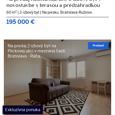
novostavbe s terasou a predzáhradkou
2
60 m
|
2-izbový byt
|
Na piesku, Bratislava-Ružinov,
195 000
€
Na predaj 2 izbový byt na
Predané
Plickovej ulici v mestskej časti
Bratislava - Rača.
Exkluzívna ponuka