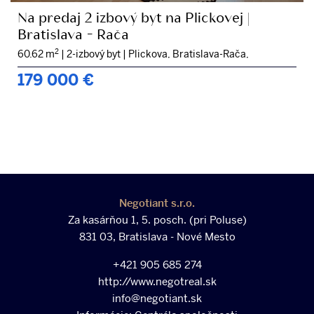
Na predaj 2 izbový byt na Plickovej |
Bratislava - Rača
2
60.62 m
|
2-izbový byt
|
Plickova, Bratislava-Rača,
179 000
€
Negotiant s.r.o.
Za kasárňou 1, 5. posch. (pri Poluse)
831 03, Bratislava - Nové Mesto
+421 905 685 274
http://www.negotreal.sk
info@negotiant.sk