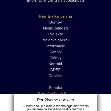
Informácie:
Centrála spoločnosti
Realitná kancelária
Domov
Nehnuteľnosti
Projekty
Pre developerov
Informácie
Cenník
Články
Kontakt
GDPR
Cookies
Ponuka
Pridať nehnuteľnosť
Podnikanie na franšízu
Používame cookies
Virtuálne prehliadky
Súbory cookie a ďalšie technológie sledovania
používame na zlepšenie vášho zážitku z