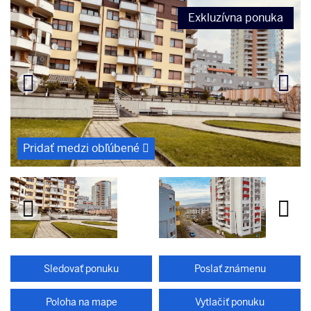
Exkluzívna ponuka
Pridať medzi obľúbené
Sledovať ponuku
Poslať známenu
Poloha na mape
Vytlačiť ponuku