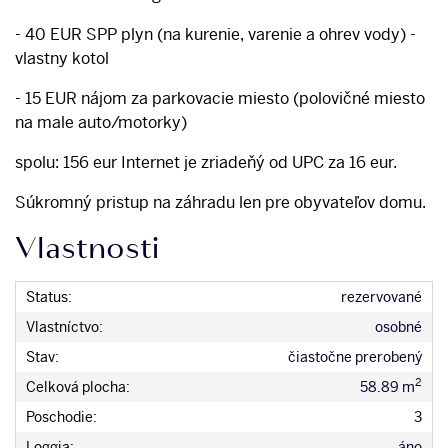
- 40 EUR SPP plyn (na kurenie, varenie a ohrev vody) -
vlastny kotol
- 15 EUR nájom za parkovacie miesto (polovičné miesto
na male auto/motorky)
spolu: 156 eur Internet je zriadeňý od UPC za 16 eur.
Súkromný pristup na záhradu len pre obyvateľov domu.
Vlastnosti
Status:
rezervované
Vlastníctvo:
osobné
Stav:
čiastočne prerobený
2
Celková plocha:
58.89 m
Poschodie:
3
Loggia:
áno