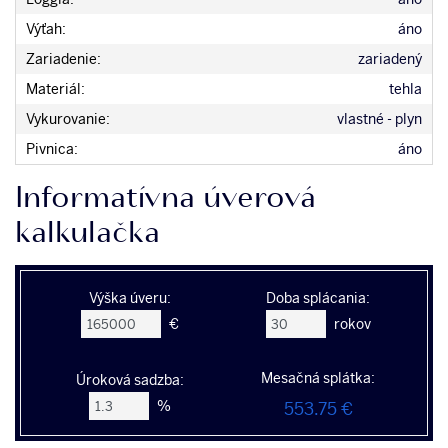
Výťah:
áno
Zariadenie:
zariadený
Materiál:
tehla
Vykurovanie:
vlastné - plyn
Pivnica:
áno
Informatívna úverová
kalkulačka
Výška úveru:
Doba splácania:
€
rokov
Mesačná splátka:
Úroková sadzba:
%
553.75 €