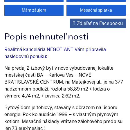
Mám záujem
Mesačná splátka
Zdieľať na Facebooku
Popis nehnuteľnosti
Realitná kancelária NEGOTIANT Vám pripravila
nasledovnú ponuku:
Na predaj 2-izbový byt v novo vybudovanej lokalite
mestskej časti BA – Karlova Ves – NOVÉ
BRATISLAVSKÉ CENTRUM, na Matejkovej ul., je na 3/7
nadzemnom podlaží, rozloha 58,89 m2 + lodžia o
výmere 4,74 m2, + pivnica 2,62 m2.
Bytový dom je tehlový, stavaný s dôrazom na úsporu
energie. Rok kolaudácie 1999 – s vlastným plynovým
kotlom. Mesačné náklady vrátane zálohového predpisu
len 73 eur/mesiac !