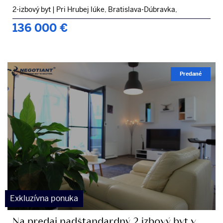
2-izbový byt
|
Pri Hrubej lúke, Bratislava-Dúbravka,
136 000
€
Predané
Exkluzívna ponuka
Na predaj nadštandardný 2 izbový byt v