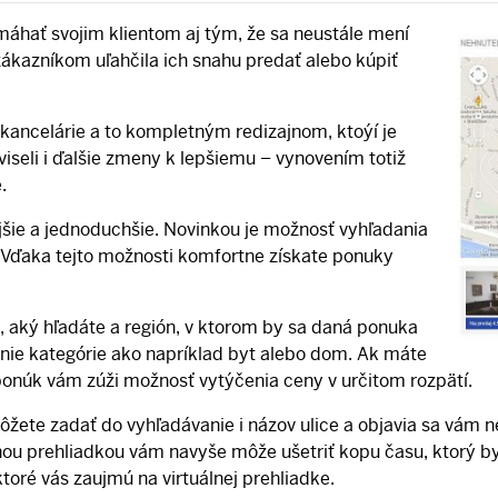
máhať svojim klientom aj tým, že sa neustále mení
ákazníkom uľahčila ich snahu predať alebo kúpiť
 kancelárie a to kompletným redizajnom, ktoýí je
iseli i ďalšie zmeny k lepšiemu – vynovením totiž
.
jšie a jednoduchšie. Novinkou je možnosť vyhľadania
e. Vďaka tejto možnosti komfortne získate ponuky
tu, aký hľadáte a región, v ktorom by sa daná ponuka
nie kategórie ako napríklad byt alebo dom. Ak máte
 ponúk vám zúži možnosť vytýčenia ceny v určitom rozpätí.
ôžete zadať do vyhľadávanie i názov ulice a objavia sa vám ne
lnou prehliadkou vám navyše môže ušetriť kopu času, ktorý by
toré vás zaujmú na virtuálnej prehliadke.