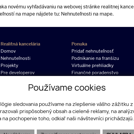
aka novému vyhľadávaniu na webovej stránke realitnej kancel
teľností na mape nájdete tu: Nehnuteľnosti na mape.
Realitná kancelária
Ponuka
Domov
Pridať nehnuteľnosť
Nehnuteľnosti
Podnikanie na franšízu
Projekty
Virtuálne prehliadky
Pre developerov
Finančné poradenstvo
Informácie
Investovanie
Používame cookies
Cenník
Negotiant klub
Články
Kontakt
ológie sledovania používame na zlepšenie vášho zážitku z
GDPR
brazovali prispôsobený obsah a cielené reklamy, na analý
Cookies
a na pochopenie toho, odkiaľ naši návštevníci prichádzajú