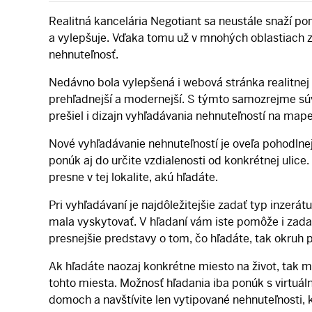
Realitná kancelária Negotiant sa neustále snaží po
a vylepšuje. Vďaka tomu už v mnohých oblastiach z
nehnuteľnosť.
Nedávno bola vylepšená i webová stránka realitnej
prehľadnejší a modernejší. S týmto samozrejme súv
prešiel i dizajn vyhľadávania nehnuteľností na mape
Nové vyhľadávanie nehnuteľností je oveľa pohodlne
ponúk aj do určite vzdialenosti od konkrétnej ulic
presne v tej lokalite, akú hľadáte.
Pri vyhľadávaní je najdôležitejšie zadať typ inzerá
mala vyskytovať. V hľadaní vám iste pomôže i zada
presnejšie predstavy o tom, čo hľadáte, tak okruh
Ak hľadáte naozaj konkrétne miesto na život, tak m
tohto miesta. Možnosť hľadania iba ponúk s virtuá
domoch a navštívite len vytipované nehnuteľnosti, k