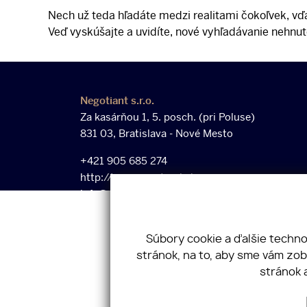
Nech už teda hľadáte medzi realitami čokoľvek, vď
Veď vyskúšajte a uvidíte, nové vyhľadávanie nehnu
Negotiant s.r.o.
Za kasárňou 1, 5. posch. (pri Poluse)
831 03, Bratislava - Nové Mesto
+421 905 685 274
http://www.negotreal.sk
info@negotiant.sk
Informácie:
Centrála spoločnosti
Súbory cookie a ďalšie techn
stránok, na to, aby sme vám zo
stránok 